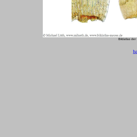
Bildatlas de
b