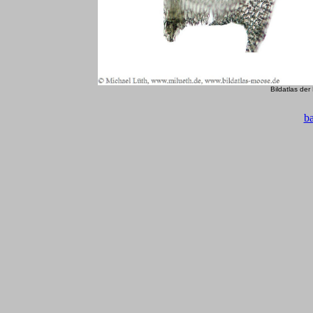
Bildatlas de
b