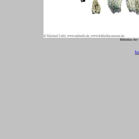
Bildatlas de
b