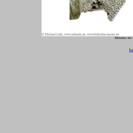
Bildatlas de
b