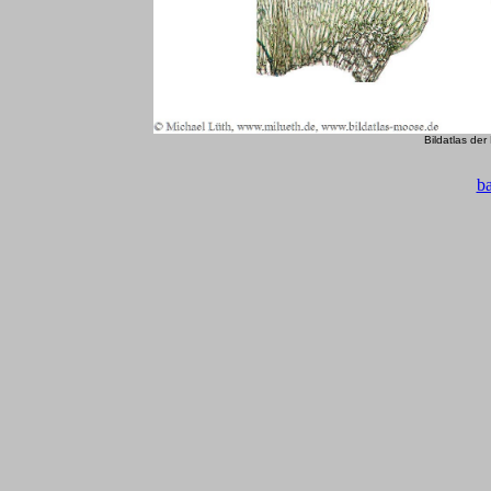
Bildatlas de
b