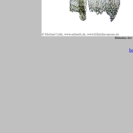
Bildatlas de
b