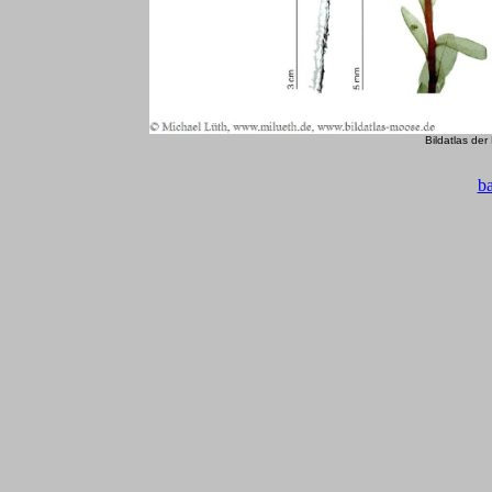
Bildatlas de
b