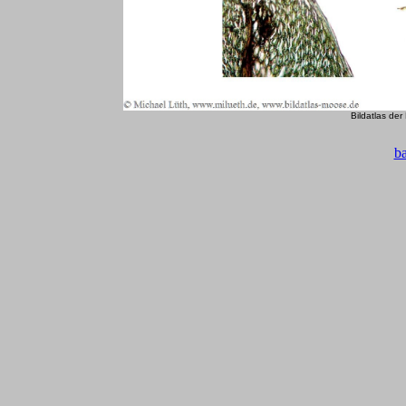
Bildatlas de
b