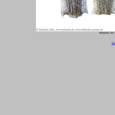
Bildatlas de
b