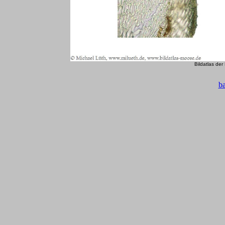
Bildatlas de
b