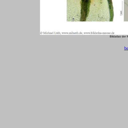
Bildatlas der
b