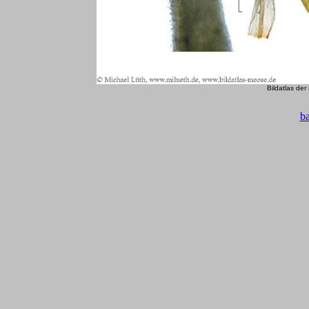
Bildatlas de
b