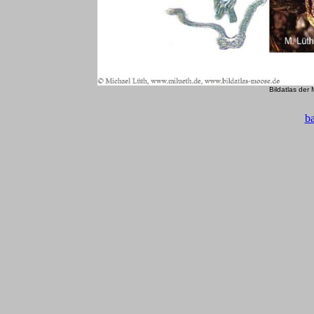
Bildatlas der
b