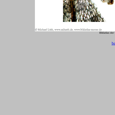
Bildatlas de
b