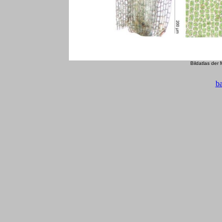
Bildatlas der
b