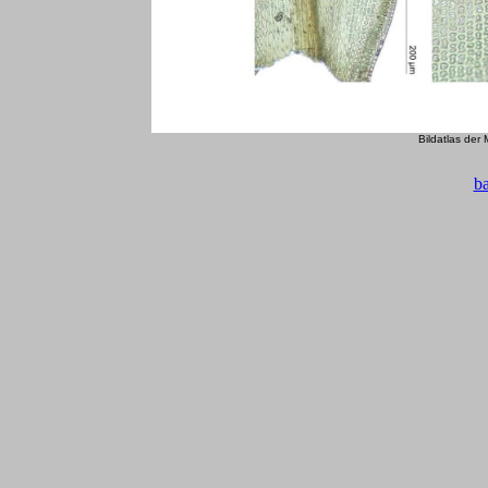
Bildatlas der
b