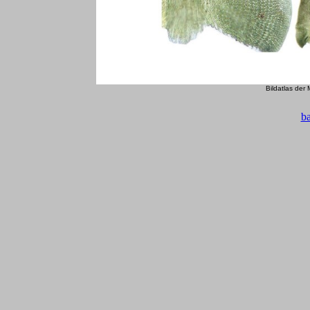
Bildatlas der
b