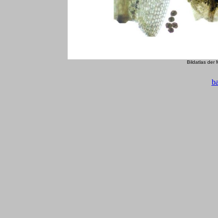
Bildatlas der
b