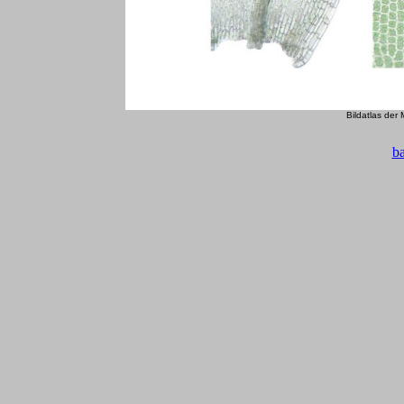
Bildatlas der
b