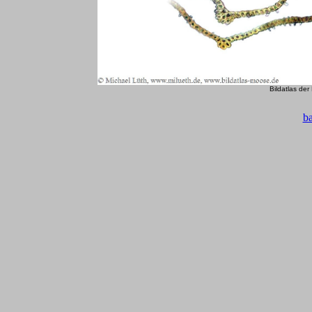
Bildatlas de
b