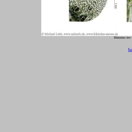
Bildatlas de
b