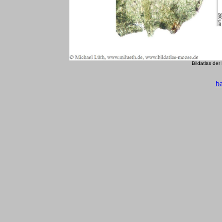
Bildatlas de
b