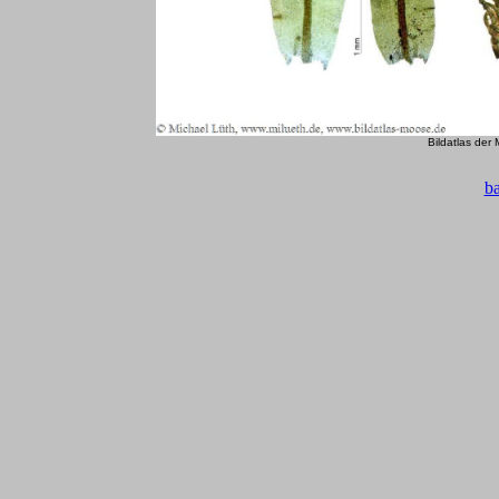
Bildatlas der
b