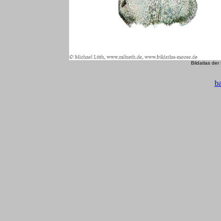
Bildatlas de
b