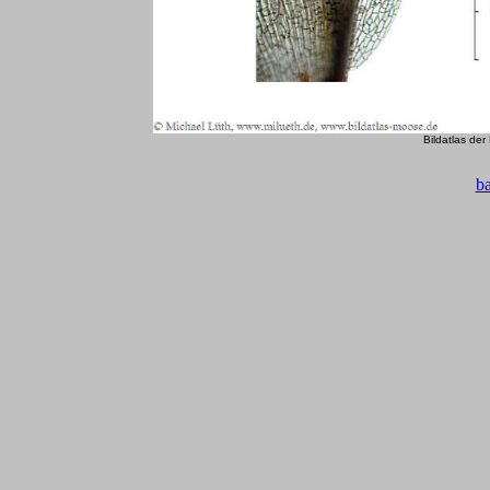
Bildatlas de
b