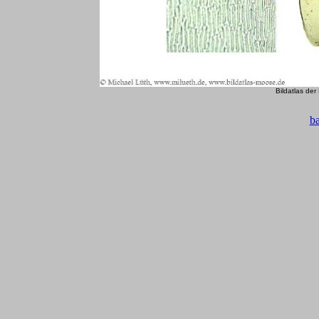
Bildatlas de
b