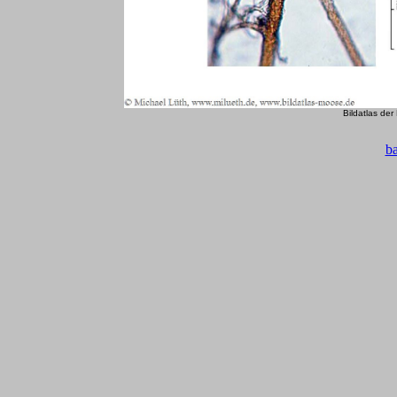
Bildatlas de
b