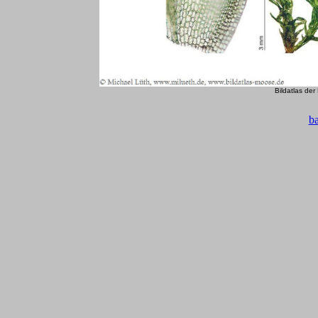
Bildatlas de
b