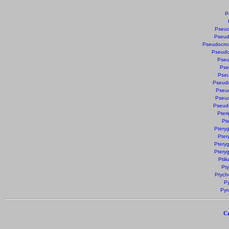
P
Pseud
Pseud
Pseudocros
Pseudo
Pseu
Pse
Pseu
Pseudo
Pseud
Pseud
Pseudo
Pteri
Pt
Ptery
Pter
Ptery
Ptery
Ptil
Pty
Ptych
Py
Pyr
Cr