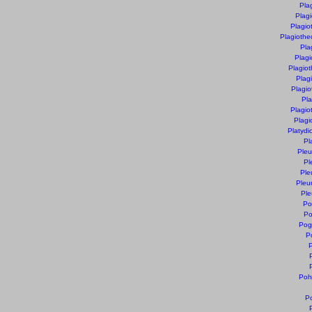
Pla
Plagi
Plagio
Plagiothe
Pla
Plagi
Plagio
Plag
Plagio
Pla
Plagio
Plagi
Platydi
Pl
Pleu
Pl
Ple
Pleu
Ple
Po
Po
Pog
P
P
Poh
Po