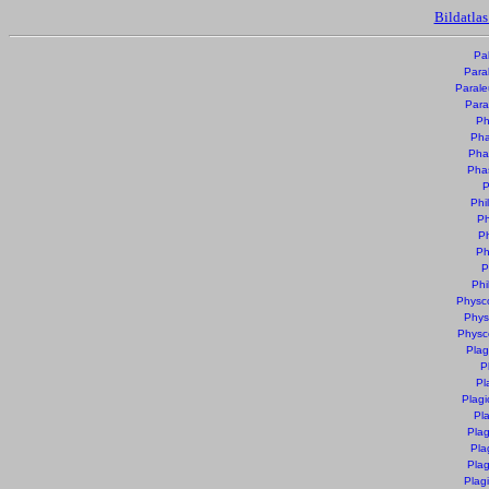
Bildatla
Pa
Para
Parale
Para
Ph
Pha
Pha
Pha
P
Phi
Ph
Ph
Ph
P
Phi
Physc
Phys
Physc
Plag
P
Pl
Plag
Pl
Plag
Pla
Plag
Plag