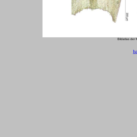
Bildatlas der
b