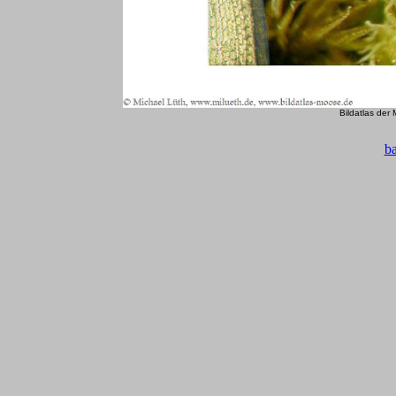
Bildatlas der
b