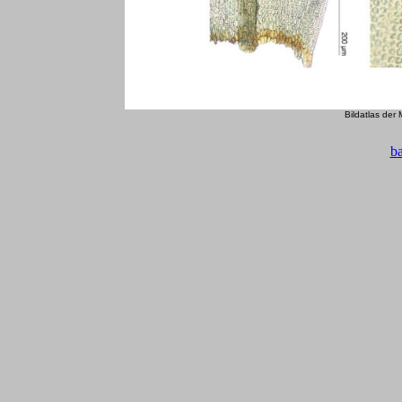
Bildatlas der
b