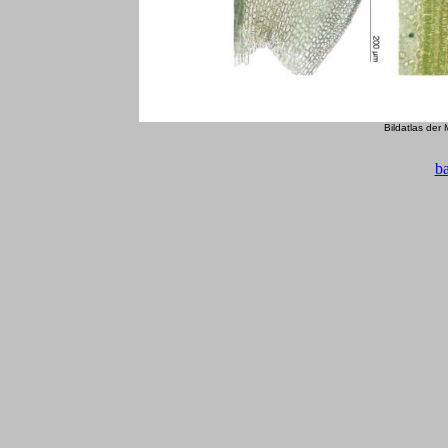
Bildatlas der
b