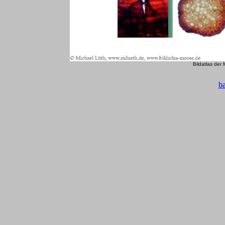
Bildatlas der
b