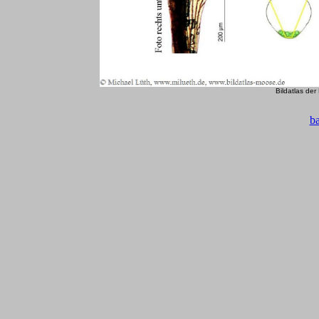
Bildatlas de
b