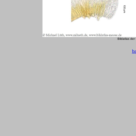
Bildatlas de
b