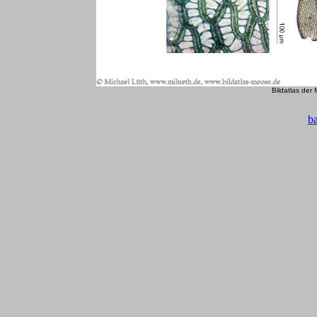
Bildatlas der
b