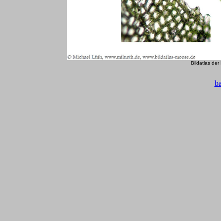
Bildatlas de
b