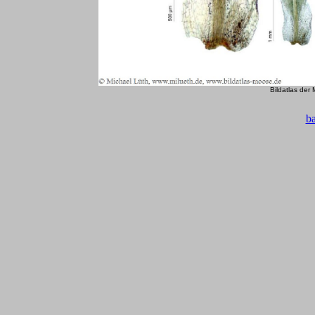
Bildatlas der
b