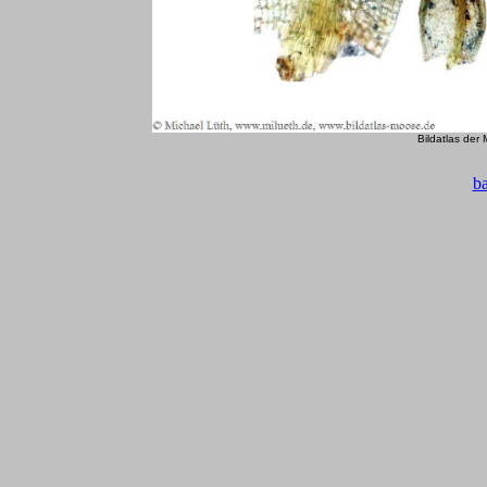
Bildatlas der
b