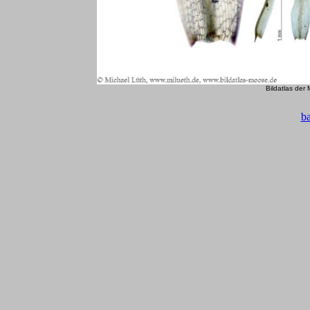
Bildatlas der
b