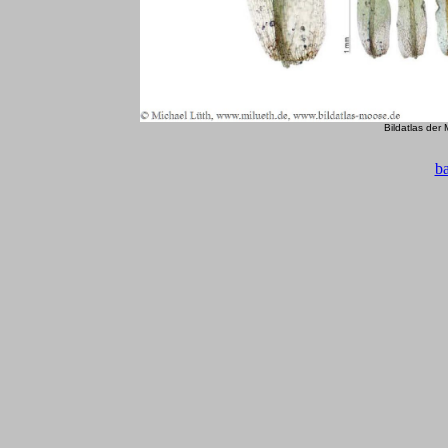
Bildatlas der
b