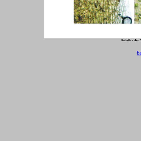
Bildatlas der
b