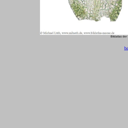
Bildatlas de
b