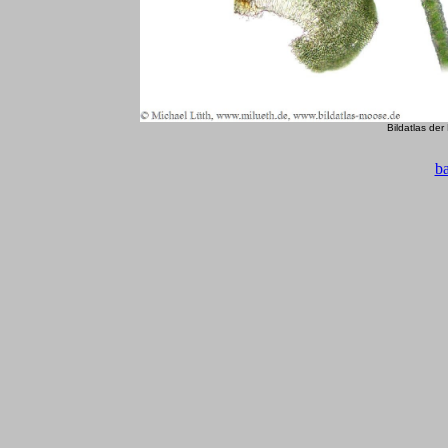
Bildatlas de
b