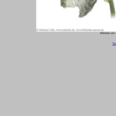
Bildatlas de
b