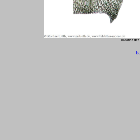
Bildatlas de
b