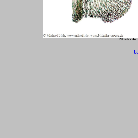
Bildatlas de
b