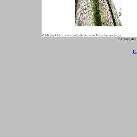
Bildatlas de
b