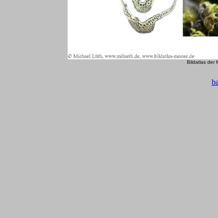
Bildatlas der
b